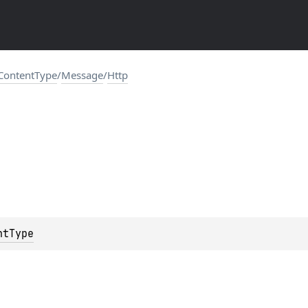
ContentType
/
Message
/
Http
ntType