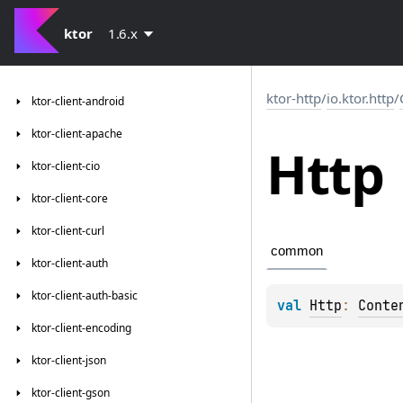
ktor
1.6.x
ktor-http
/
io.ktor.http
/
ktor-client-android
ktor-client-apache
Http
ktor-client-cio
ktor-client-core
ktor-client-curl
common
ktor-client-auth
ktor-client-auth-basic
val 
Http
: 
Conte
ktor-client-encoding
ktor-client-json
ktor-client-gson