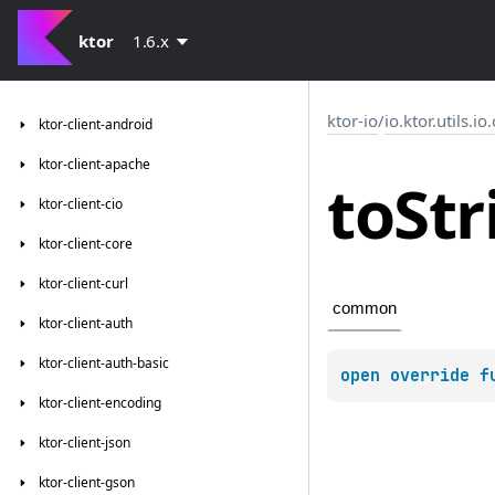
ktor
1.6.x
ktor-io
/
io.ktor.utils.io
ktor-client-android
ktor-client-apache
to
Str
ktor-client-cio
ktor-client-core
ktor-client-curl
common
ktor-client-auth
ktor-client-auth-basic
open 
override 
f
ktor-client-encoding
ktor-client-json
ktor-client-gson