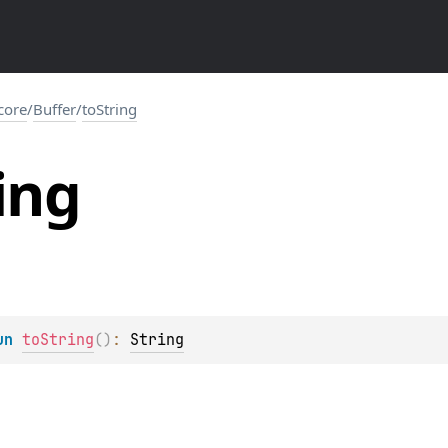
.core
/
Buffer
/
toString
ing
un 
toString
(
)
: 
String