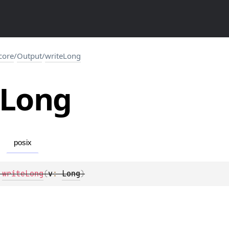
.core
/
Output
/
writeLong
Long
posix
 
writeLong
(
v
: 
Long
)