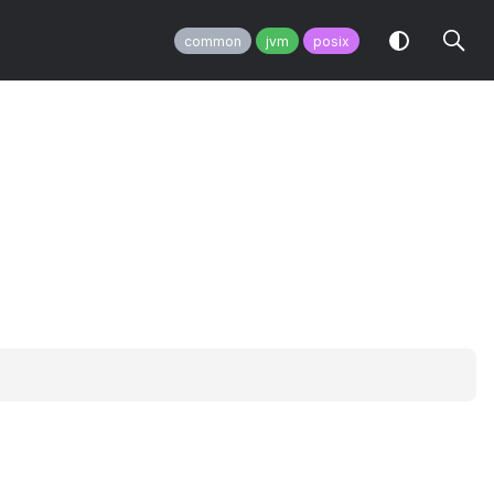
common
jvm
posix