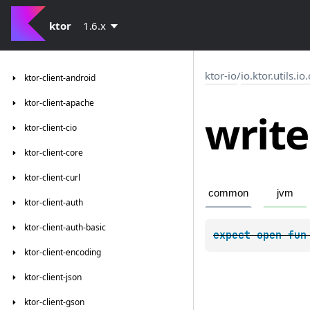
ktor
1.6.x
ktor-io
/
io.ktor.utils.io
ktor-client-android
ktor-client-apache
write
ktor-client-cio
ktor-client-core
ktor-client-curl
common
jvm
ktor-client-auth
ktor-client-auth-basic
expect 
open 
fun
ktor-client-encoding
ktor-client-json
ktor-client-gson