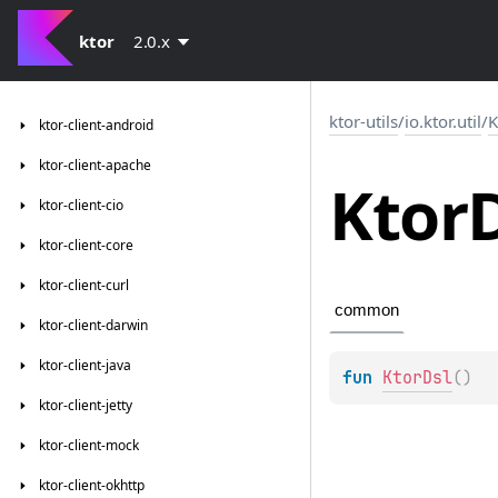
ktor
2.0.x
ktor-utils
/
io.ktor.util
/
K
ktor-client-android
ktor-client-apache
Ktor
ktor-client-cio
ktor-client-core
ktor-client-curl
common
ktor-client-darwin
ktor-client-java
fun 
KtorDsl
(
)
ktor-client-jetty
ktor-client-mock
ktor-client-okhttp