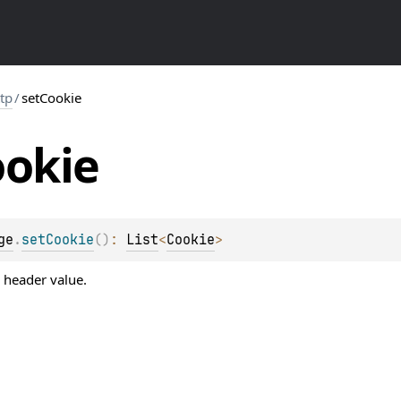
ttp
/
setCookie
okie
ge
.
setCookie
(
)
: 
List
<
Cookie
>
header value.