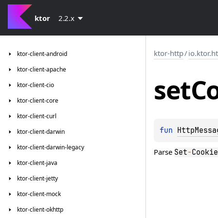
ktor
2.2.x
ktor-http
/
io.ktor.h
ktor-client-android
ktor-client-apache
set
Co
ktor-client-cio
ktor-client-core
ktor-client-curl
fun 
HttpMessa
ktor-client-darwin
ktor-client-darwin-legacy
Parse
Set
-
Cookie
ktor-client-java
ktor-client-jetty
ktor-client-mock
ktor-client-okhttp