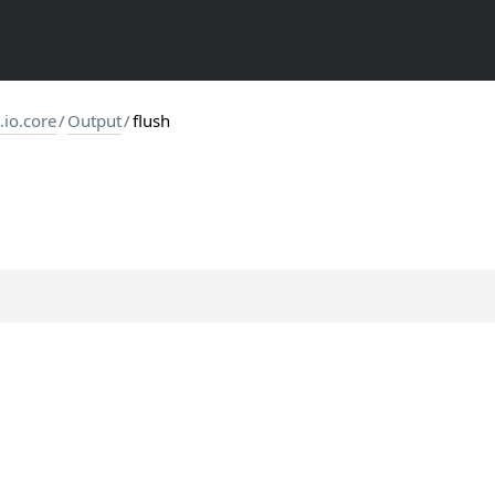
s.io.core
/
Output
/
flush