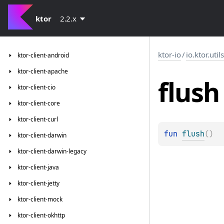
ktor
2.2.x
ktor-io
/
io.ktor.util
ktor-client-android
ktor-client-apache
flush
ktor-client-cio
ktor-client-core
ktor-client-curl
fun 
flush
(
)
ktor-client-darwin
ktor-client-darwin-legacy
ktor-client-java
ktor-client-jetty
ktor-client-mock
ktor-client-okhttp