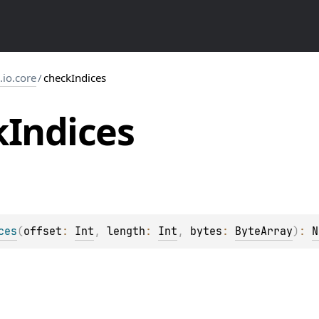
s.io.core
/
checkIndices
k
Indices
ces
(
offset
: 
Int
, 
length
: 
Int
, 
bytes
: 
ByteArray
)
: 
N