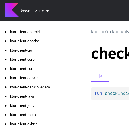
ktor
2.2.x
ktor-io
/
io.ktor.util
ktor-client-android
ktor-client-apache
chec
ktor-client-cio
ktor-client-core
ktor-client-curl
js
ktor-client-darwin
ktor-client-darwin-legacy
fun 
checkIndi
ktor-client-java
ktor-client-jetty
ktor-client-mock
ktor-client-okhttp