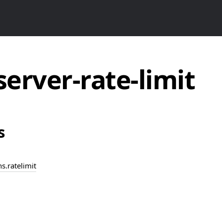
server-rate-limit
s
ns.ratelimit