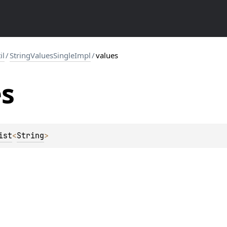
il
/
StringValuesSingleImpl
/
values
es
ist
<
String
>