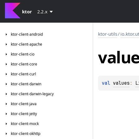
ktor
2.2.x
ktor-utils
/
io.ktor.ut
ktor-client-android
ktor-client-apache
valu
ktor-client-cio
ktor-client-core
ktor-client-curl
val 
values
: 
L
ktor-client-darwin
ktor-client-darwin-legacy
ktor-client-java
ktor-client-jetty
ktor-client-mock
ktor-client-okhttp