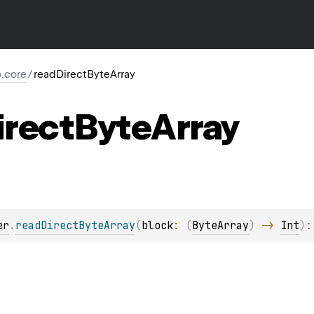
io.core
/
readDirectByteArray
irect
Byte
Array
er
.
readDirectByteArray
(
block
: 
(
ByteArray
)
 -> 
Int
)
: