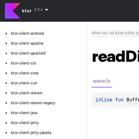
2.3.x
ktor
ktor-io
/
io.ktor.utils.
ktor-client-android
ktor-client-apache
read
D
ktor-client-apache5
ktor-client-cio
ktor-client-core
wasmJs
ktor-client-curl
ktor-client-darwin
inline 
fun 
Buff
ktor-client-darwin-legacy
ktor-client-java
ktor-client-jetty
ktor-client-jetty-jakarta