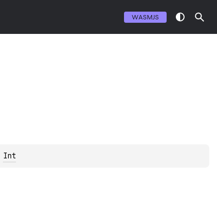
WASMJS
 
Int