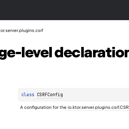
tor.server.plugins.csrf
ge-level
declaratio
class 
CSRFConfig
A configuration for the 
io.ktor.server.plugins.csrf.CS