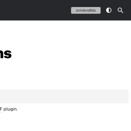
JvmAndNix
ns
RF
 plugin.