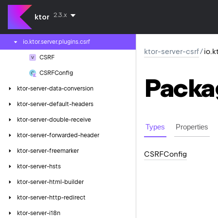
ktor-server-cors
2.3.x
ktor
ktor-server-csrf
io.
ktor.
server.
plugins.
csrf
ktor-server-csrf
/
io.k
CSRF
CSRFConfig
Packa
ktor-server-data-conversion
ktor-server-default-headers
ktor-server-double-receive
Types
Properties
ktor-server-forwarded-header
ktor-server-freemarker
CSRFConfig
ktor-server-hsts
ktor-server-html-builder
ktor-server-http-redirect
ktor-server-i18n