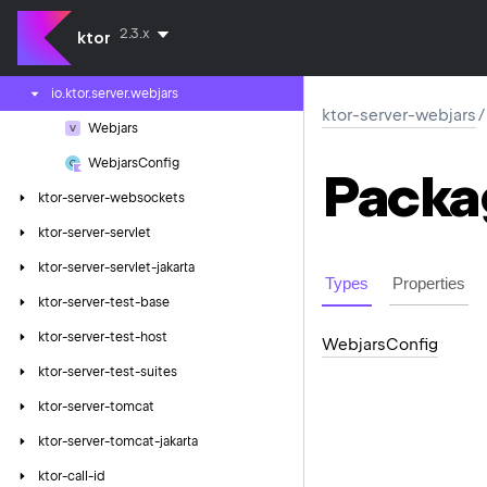
ktor-server-velocity
2.3.x
ktor
ktor-server-webjars
io.
ktor.
server.
webjars
ktor-server-webjars
/
Webjars
Webjars
Config
Packa
ktor-server-websockets
ktor-server-servlet
ktor-server-servlet-jakarta
Types
Properties
ktor-server-test-base
ktor-server-test-host
Webjars
Config
ktor-server-test-suites
ktor-server-tomcat
ktor-server-tomcat-jakarta
ktor-call-id