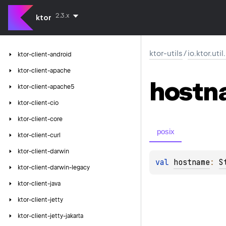
2.3.x
ktor
ktor-utils
/
io.ktor.uti
ktor-client-android
ktor-client-apache
hostn
ktor-client-apache5
ktor-client-cio
ktor-client-core
posix
ktor-client-curl
ktor-client-darwin
val 
hostname
: 
S
ktor-client-darwin-legacy
ktor-client-java
ktor-client-jetty
ktor-client-jetty-jakarta