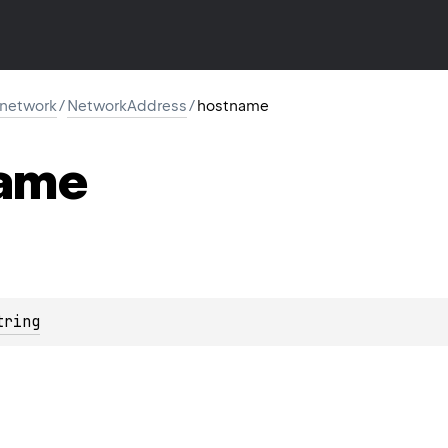
l.network
/
NetworkAddress
/
hostname
ame
tring