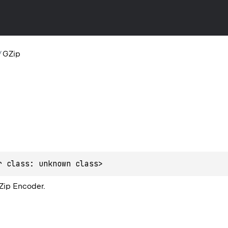
/
GZip
r class: unknown class>
Zip Encoder.