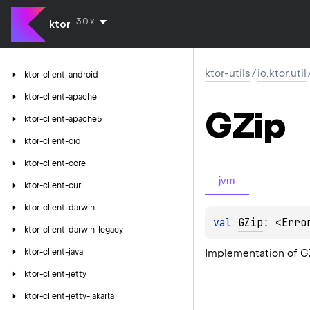
3.0.x
ktor
ktor-utils
/
io.ktor.util
ktor-client-android
ktor-client-apache
GZip
ktor-client-apache5
ktor-client-cio
ktor-client-core
jvm
ktor-client-curl
ktor-client-darwin
val 
GZip
: 
<Erro
ktor-client-darwin-legacy
Implementation of G
ktor-client-java
ktor-client-jetty
ktor-client-jetty-jakarta