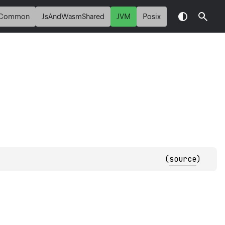
Common
JsAndWasmShared
JVM
Posix
(
source
)