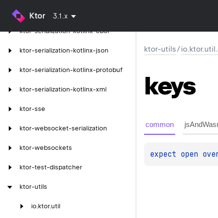
ktor-serialization-kotlinx
Ktor
3.1.x
ktor-serialization-kotlinx-cbor
ktor-utils
/
io.ktor.uti
ktor-serialization-kotlinx-json
ktor-serialization-kotlinx-protobuf
keys
ktor-serialization-kotlinx-xml
ktor-sse
common
jsAndWas
ktor-websocket-serialization
ktor-websockets
expect 
open 
ove
ktor-test-dispatcher
ktor-utils
io.
ktor.
util