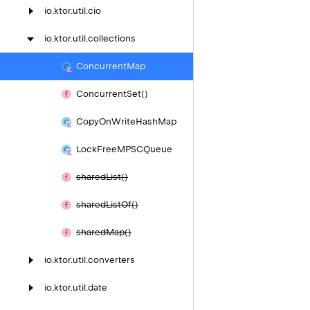
io.
ktor.
util.
cio
io.
ktor.
util.
collections
Concurrent
Map
Concurrent
Set()
Copy
On
Write
Hash
Map
Lock
Free
MPSCQueue
shared
List()
shared
List
Of()
shared
Map()
io.
ktor.
util.
converters
io.
ktor.
util.
date