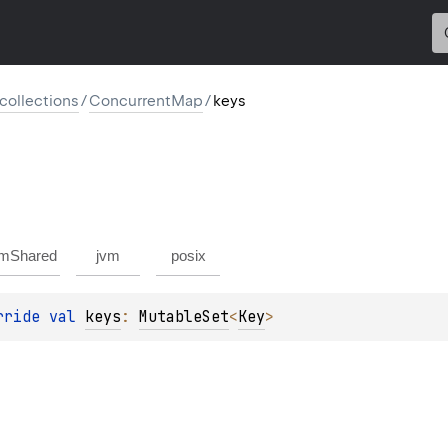
l.collections
/
ConcurrentMap
/
keys
mShared
jvm
posix
rride 
val 
keys
: 
MutableSet
<
Key
>