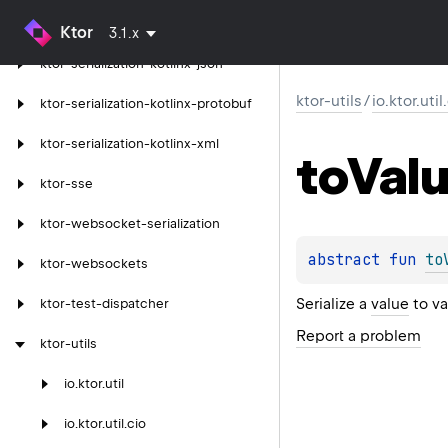
ktor-serialization-kotlinx-cbor
Ktor
3.1.x
ktor-serialization-kotlinx-json
ktor-utils
/
io.ktor.uti
ktor-serialization-kotlinx-protobuf
ktor-serialization-kotlinx-xml
to
Val
ktor-sse
ktor-websocket-serialization
abstract 
fun 
to
ktor-websockets
Serialize a
value
to va
ktor-test-dispatcher
Report a problem
ktor-utils
io.
ktor.
util
io.
ktor.
util.
cio