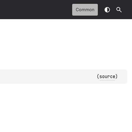
Common
(
source
)