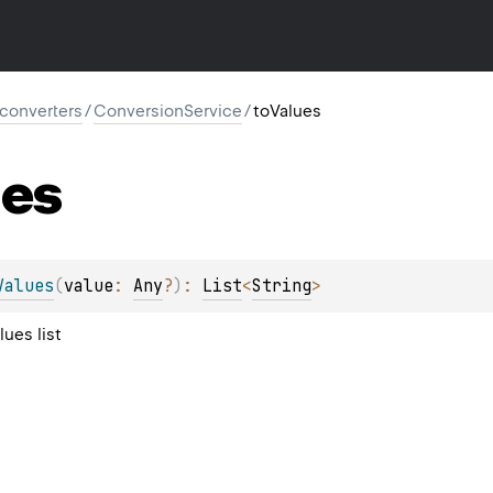
l.converters
/
ConversionService
/
toValues
ues
Values
(
value
: 
Any
?
)
: 
List
<
String
>
lues list