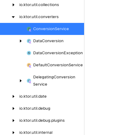
io.
ktor.
util.
collections
io.
ktor.
util.
converters
Conversion
Service
Data
Conversion
Data
Conversion
Exception
Default
Conversion
Service
Delegating
Conversion
Service
io.
ktor.
util.
date
io.
ktor.
util.
debug
io.
ktor.
util.
debug.
plugins
io.
ktor.
util.
internal