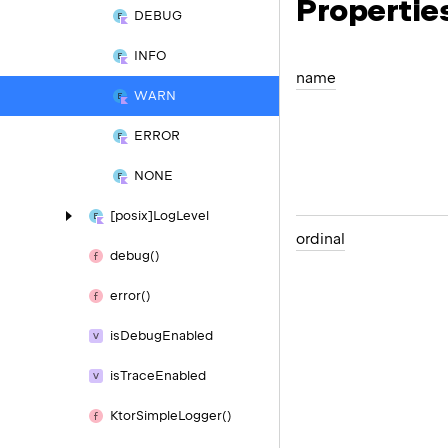
Propertie
DEBUG
INFO
name
WARN
ERROR
NONE
[posix]Log
Level
ordinal
debug()
error()
is
Debug
Enabled
is
Trace
Enabled
Ktor
Simple
Logger()