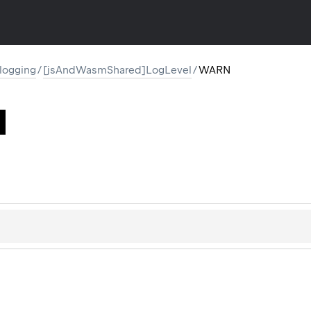
l.logging
/
[jsAndWasmShared]LogLevel
/
WARN
N