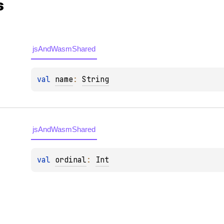
s
jsAndWasmShared
val 
name
: 
String
jsAndWasmShared
val 
ordinal
: 
Int