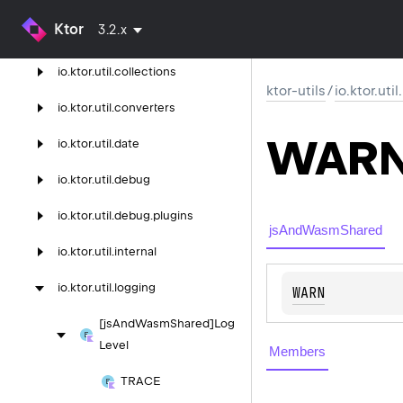
Ktor
3.2.x
io.
ktor.
util.
cio
io.
ktor.
util.
collections
ktor-utils
/
io.ktor.uti
io.
ktor.
util.
converters
WAR
io.
ktor.
util.
date
io.
ktor.
util.
debug
io.
ktor.
util.
debug.
plugins
jsAndWasmShared
io.
ktor.
util.
internal
io.
ktor.
util.
logging
WARN
[js
And
Wasm
Shared]Log
Level
Members
TRACE