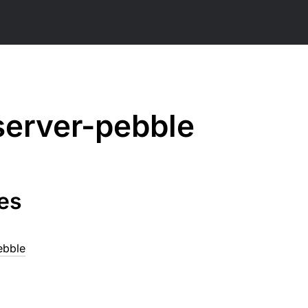
server-pebble
es
ebble