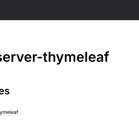
server-thymeleaf
es
hymeleaf