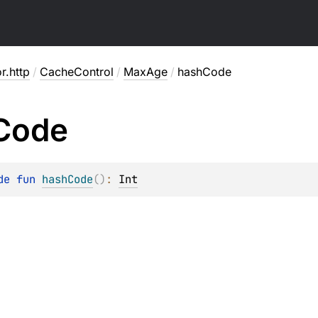
or.http
/
CacheControl
/
MaxAge
/
hashCode
Code
de 
fun 
hashCode
(
)
: 
Int