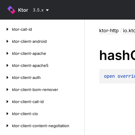
Ktor
3.5.x
Skip
ktor-call-id
ktor-http
/
io.kt
to
content
ktor-client-android
hash
ktor-client-apache
ktor-client-apache5
open 
overri
ktor-client-auth
ktor-client-bom-remover
ktor-client-call-id
ktor-client-cio
ktor-client-content-negotiation