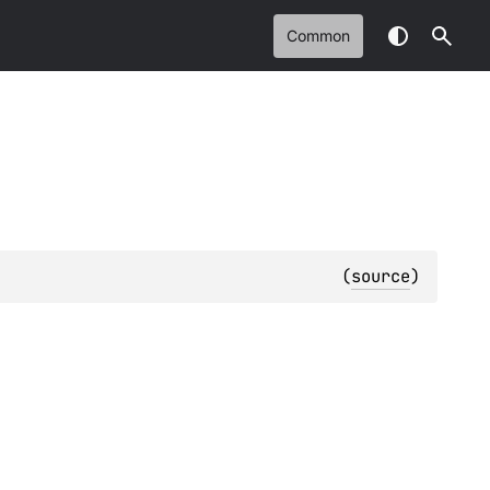
Common
(
source
)