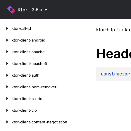
Ktor
3.5.x
Skip
ktor-call-id
ktor-http
/
io.kt
to
content
ktor-client-android
Head
ktor-client-apache
ktor-client-apache5
constructor
ktor-client-auth
ktor-client-bom-remover
ktor-client-call-id
ktor-client-cio
ktor-client-content-negotiation