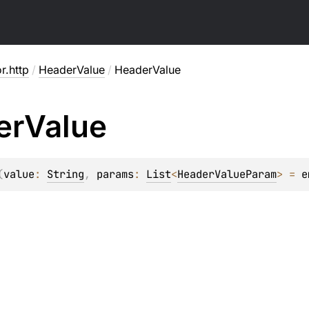
or.http
/
HeaderValue
/
HeaderValue
er
Value
(
value
: 
String
, 
params
: 
List
<
HeaderValueParam
>
 = 
e