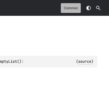
Common
mptyList()
)
(
source
)