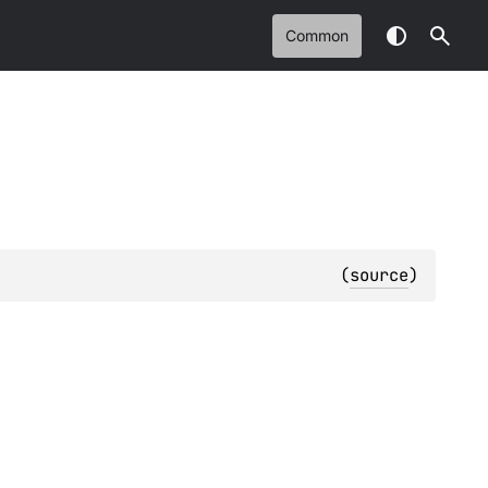
Common
(
source
)