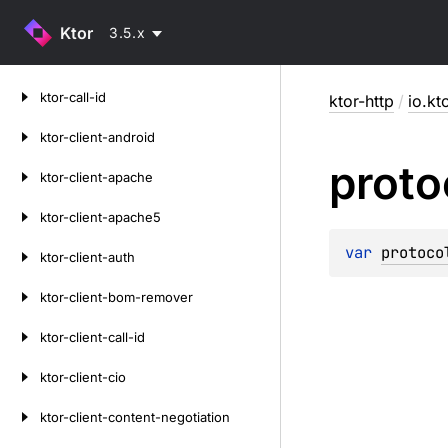
Ktor
3.5.x
Skip
ktor-call-id
ktor-http
/
io.kt
to
content
ktor-client-android
proto
ktor-client-apache
ktor-client-apache5
var 
protoco
ktor-client-auth
ktor-client-bom-remover
ktor-client-call-id
ktor-client-cio
ktor-client-content-negotiation