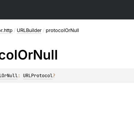
or.http
/
URLBuilder
/
protocolOrNull
col
Or
Null
lOrNull
: 
URLProtocol
?