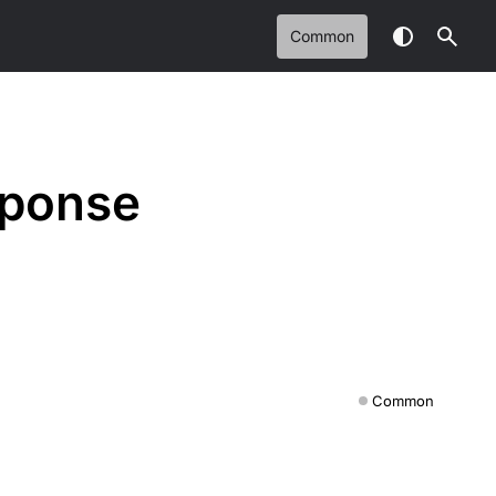
Common
sponse
Common