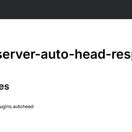
server-auto-head-re
es
plugins.autohead