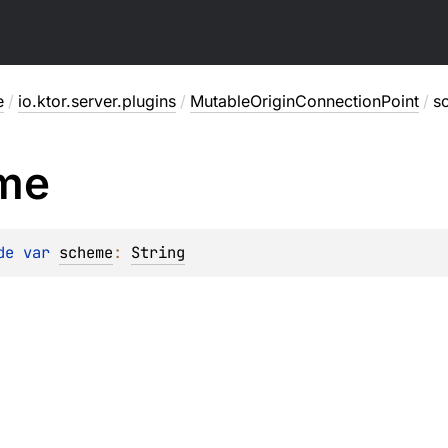
e
/
io.ktor.server.plugins
/
MutableOriginConnectionPoint
/
s
me
de 
var 
scheme
: 
String