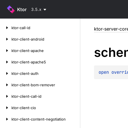
Ktor
3.5.x
Skip
ktor-call-id
ktor-server-cor
to
content
ktor-client-android
sche
ktor-client-apache
ktor-client-apache5
open 
overri
ktor-client-auth
ktor-client-bom-remover
ktor-client-call-id
ktor-client-cio
ktor-client-content-negotiation