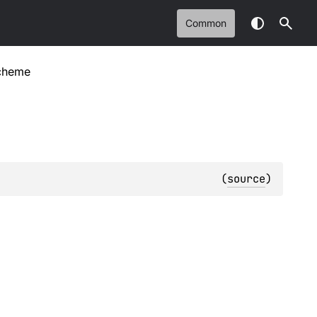
Common
cheme
(
source
)