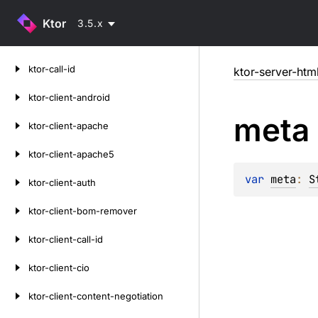
Ktor
3.5.x
Skip
ktor-call-id
ktor-server-htm
to
content
ktor-client-android
meta
ktor-client-apache
ktor-client-apache5
var 
meta
: 
S
ktor-client-auth
ktor-client-bom-remover
ktor-client-call-id
ktor-client-cio
ktor-client-content-negotiation