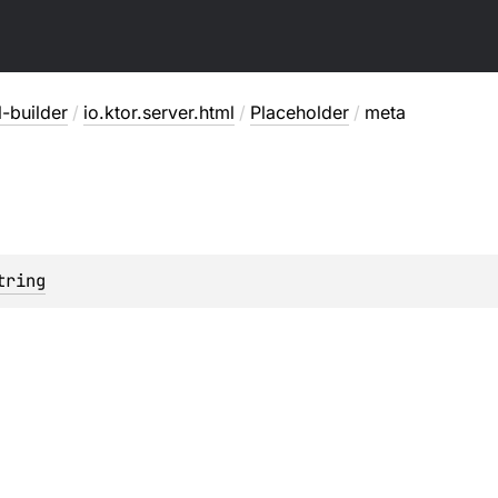
l-builder
/
io.ktor.server.html
/
Placeholder
/
meta
tring