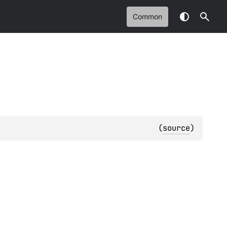
Common
(
source
)