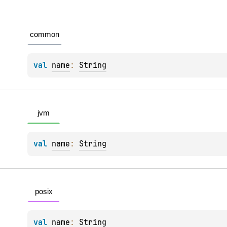
common
val 
name
: 
String
jvm
val 
name
: 
String
posix
val 
name
: 
String