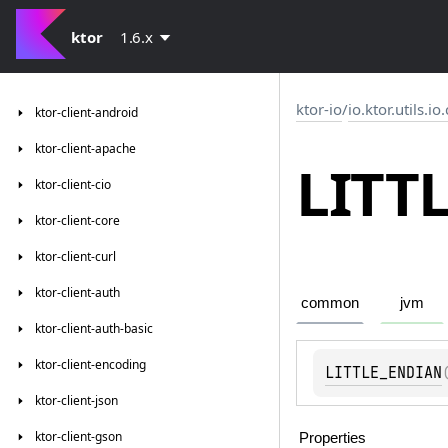
ktor
1.6.x
ktor-io
/
io.ktor.utils.io
ktor-client-android
ktor-client-apache
LITT
ktor-client-cio
ktor-client-core
ktor-client-curl
ktor-client-auth
common
jvm
ktor-client-auth-basic
ktor-client-encoding
LITTLE_ENDIAN
ktor-client-json
ktor-client-gson
Properties