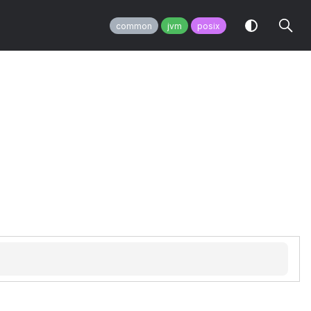
common
jvm
posix