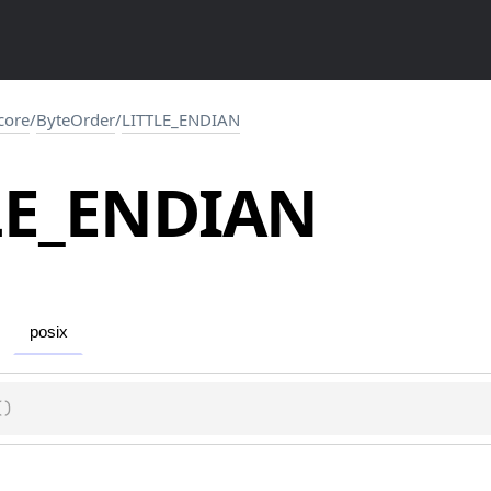
.core
/
ByteOrder
/
LITTLE_ENDIAN
LE_ENDIAN
posix
(
)