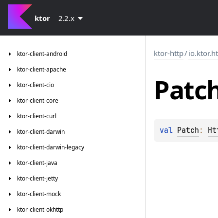
ktor
2.2.x
ktor-http
/
io.ktor.h
ktor-client-android
ktor-client-apache
Patc
ktor-client-cio
ktor-client-core
ktor-client-curl
val 
Patch
: 
Ht
ktor-client-darwin
ktor-client-darwin-legacy
ktor-client-java
ktor-client-jetty
ktor-client-mock
ktor-client-okhttp