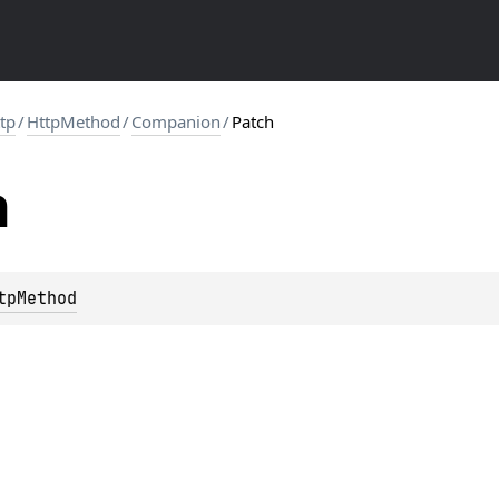
ttp
/
HttpMethod
/
Companion
/
Patch
h
tpMethod