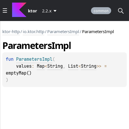
ktor
2.2.x
common
ktor-http
/
io.ktor.http
/
ParametersImpl
/
ParametersImpl
Parameters
Impl
fun 
ParametersImpl
(
values
: 
Map
<
String
, 
List
<
String
>
>
 = 
emptyMap()
)