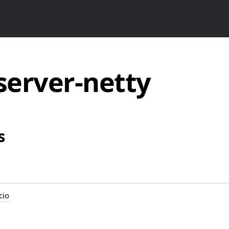
server-netty
s
cio