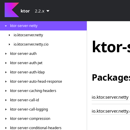
ktor-server-host-common
ktor
2.2.x
ktor-server-jetty
ktor-server-netty
io.
ktor.
server.
netty
ktor-
io.
ktor.
server.
netty.
cio
ktor-server-auth
ktor-server-auth-jwt
ktor-server-auth-ldap
Package
ktor-server-auto-head-response
ktor-server-caching-headers
io.ktor.server.netty
ktor-server-call-id
ktor-server-call-logging
io.ktor.server.netty.
ktor-server-compression
ktor-server-conditional-headers