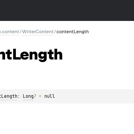
tp.content
/
WriterContent
/
contentLength
nt
Length
tLength
: 
Long
?
 = 
null