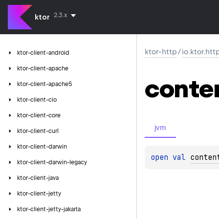
2.3.x
ktor
ktor-http
/
io.ktor.ht
ktor-client-android
ktor-client-apache
conte
ktor-client-apache5
ktor-client-cio
ktor-client-core
jvm
ktor-client-curl
ktor-client-darwin
open 
val 
conten
ktor-client-darwin-legacy
ktor-client-java
ktor-client-jetty
ktor-client-jetty-jakarta