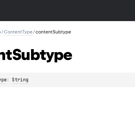
p
/
ContentType
/
contentSubtype
nt
Subtype
ype
: 
String