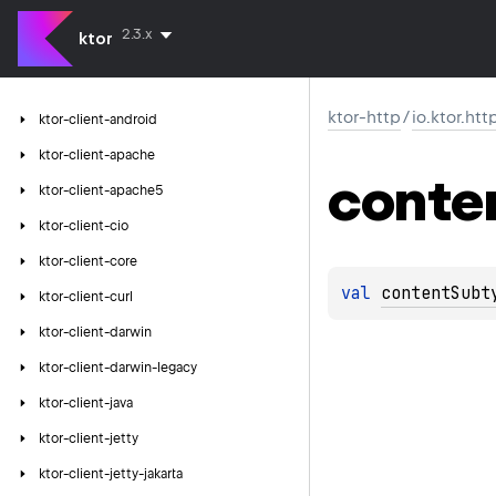
2.3.x
ktor
ktor-http
/
io.ktor.htt
ktor-client-android
ktor-client-apache
conte
ktor-client-apache5
ktor-client-cio
ktor-client-core
val 
contentSubt
ktor-client-curl
ktor-client-darwin
ktor-client-darwin-legacy
ktor-client-java
ktor-client-jetty
ktor-client-jetty-jakarta