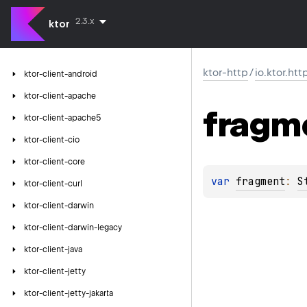
2.3.x
ktor
ktor-http
/
io.ktor.htt
ktor-client-android
ktor-client-apache
fragm
ktor-client-apache5
ktor-client-cio
ktor-client-core
var 
fragment
: 
S
ktor-client-curl
ktor-client-darwin
ktor-client-darwin-legacy
ktor-client-java
ktor-client-jetty
ktor-client-jetty-jakarta