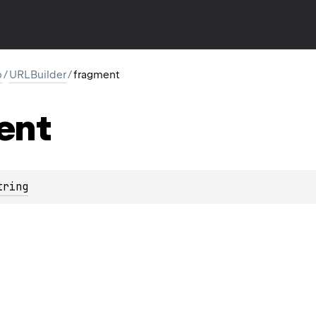
p
/
URLBuilder
/
fragment
ent
tring