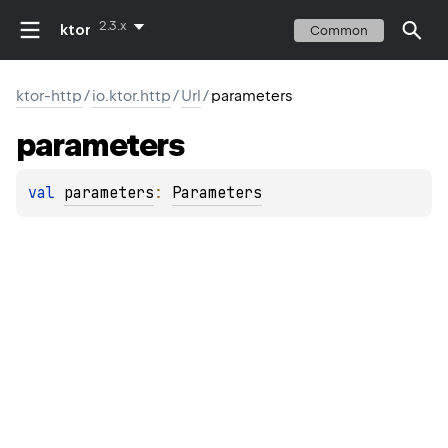
2.3.x
ktor
Common
ktor-http
/
io.ktor.http
/
Url
/
parameters
parameters
val 
parameters
: 
Parameters