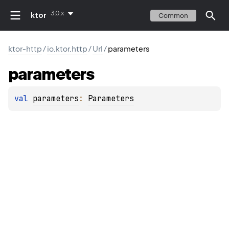
3.0.x
ktor
Common
ktor-http
/
io.ktor.http
/
Url
/
parameters
parameters
val 
parameters
: 
Parameters