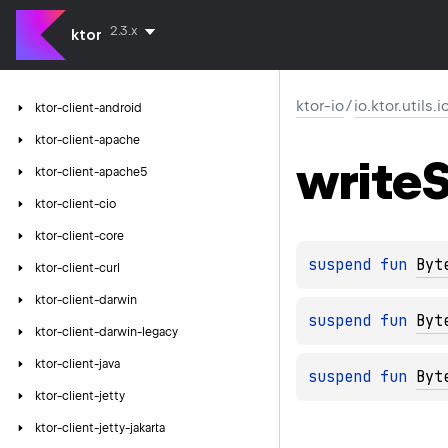
2.3.x
ktor
ktor-io
/
io.ktor.utils.i
ktor-client-android
ktor-client-apache
write
S
ktor-client-apache5
ktor-client-cio
ktor-client-core
suspend 
fun 
Byt
ktor-client-curl
ktor-client-darwin
suspend 
fun 
Byt
ktor-client-darwin-legacy
ktor-client-java
suspend 
fun 
Byt
ktor-client-jetty
ktor-client-jetty-jakarta