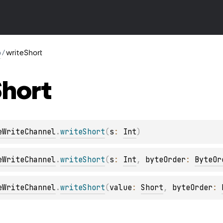
o
/
writeShort
hort
eWriteChannel
.
writeShort
(
s
: 
Int
)
eWriteChannel
.
writeShort
(
s
: 
Int
, 
byteOrder
: 
ByteOr
eWriteChannel
.
writeShort
(
value
: 
Short
, 
byteOrder
: 