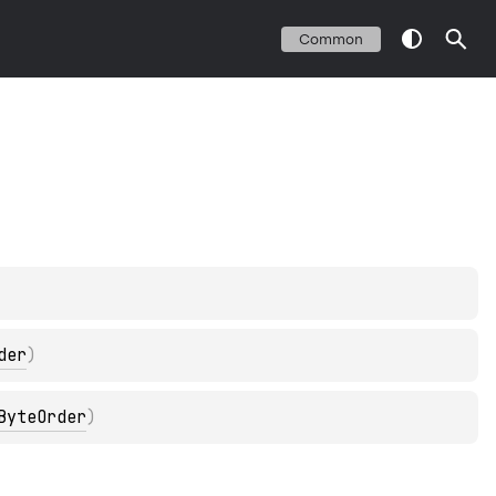
Common
der
)
ByteOrder
)