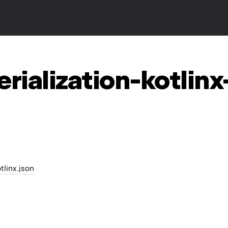
erialization-kotlinx
otlinx.json