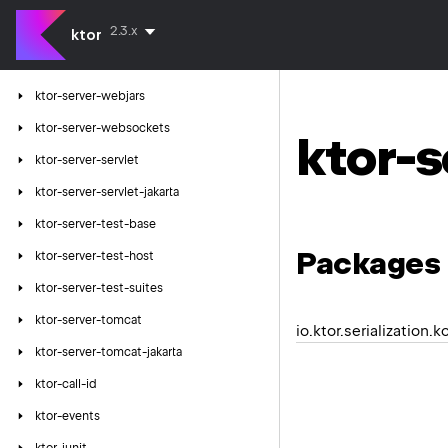
ktor-server-swagger
2.3.x
ktor-server-thymeleaf
ktor
ktor-server-velocity
ktor-server-webjars
ktor-server-websockets
ktor-s
ktor-server-servlet
ktor-server-servlet-jakarta
ktor-server-test-base
Packages
ktor-server-test-host
ktor-server-test-suites
ktor-server-tomcat
io.ktor.serialization.k
ktor-server-tomcat-jakarta
ktor-call-id
ktor-events