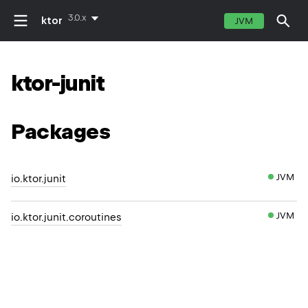
3.0.x
ktor
JVM
ktor-junit
Packages
JVM
io.ktor.junit
JVM
io.ktor.junit.coroutines