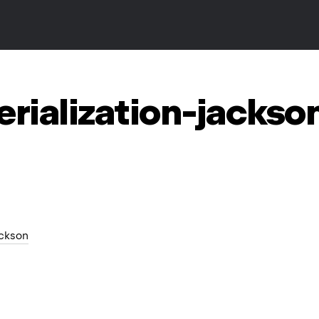
erialization-jackso
jackson