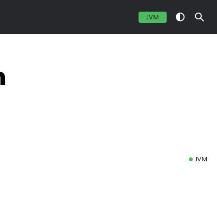
JVM
n
JVM