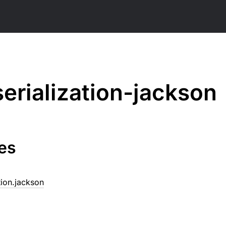
serialization-jackson
es
ation.jackson