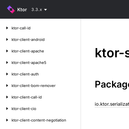
Ktor
3.3.x
Skip
ktor-call-id
to
content
ktor-client-android
ktor-
ktor-client-apache
ktor-client-apache5
ktor-client-auth
Packag
ktor-client-bom-remover
ktor-client-call-id
io.ktor.serializ
ktor-client-cio
ktor-client-content-negotiation