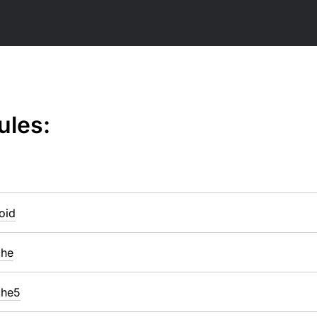
ules:
oid
che
che5