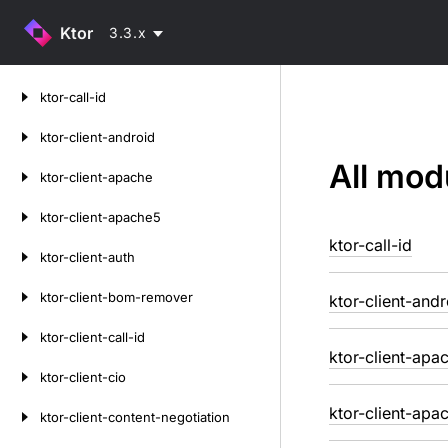
Ktor
3.3.x
Skip
ktor-call-id
to
content
ktor-client-android
All mod
ktor-client-apache
ktor-client-apache5
ktor-call-id
ktor-client-auth
ktor-client-bom-remover
ktor-client-andr
ktor-client-call-id
ktor-client-apa
ktor-client-cio
ktor-client-apa
ktor-client-content-negotiation