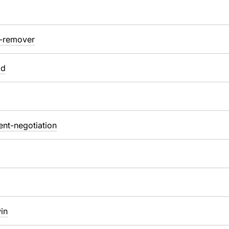
m-remover
id
ent-negotiation
in