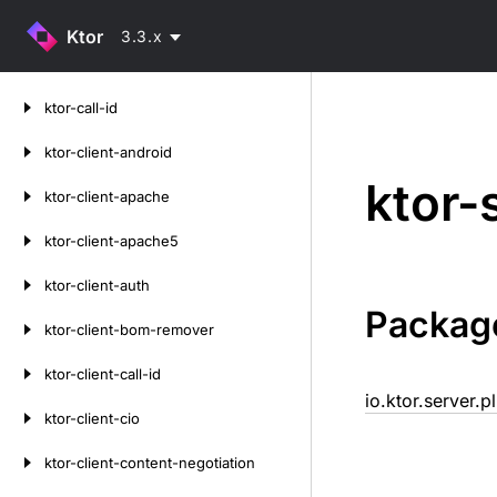
Ktor
3.3.x
Skip
ktor-call-id
to
content
ktor-client-android
ktor-
ktor-client-apache
ktor-client-apache5
ktor-client-auth
Packag
ktor-client-bom-remover
ktor-client-call-id
io.ktor.server.p
ktor-client-cio
ktor-client-content-negotiation