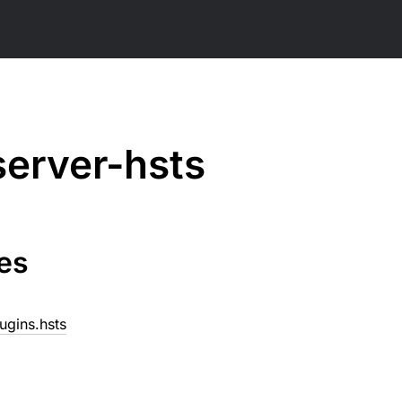
server-hsts
es
lugins.hsts