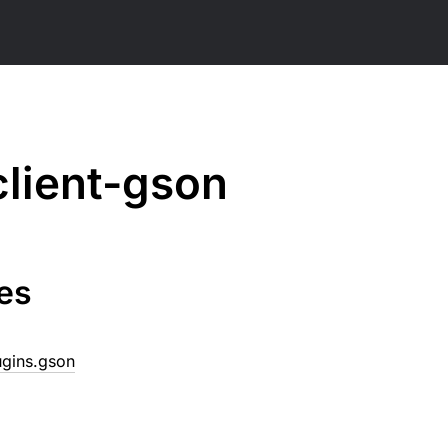
client-gson
es
lugins.gson