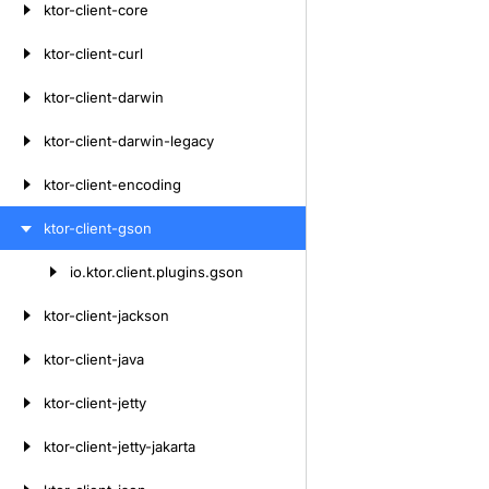
ktor-client-core
ktor-client-curl
ktor-client-darwin
ktor-client-darwin-legacy
ktor-client-encoding
ktor-client-gson
io.
ktor.
client.
plugins.
gson
Skip
to
ktor-client-jackson
content
ktor-client-java
ktor-client-jetty
ktor-client-jetty-jakarta