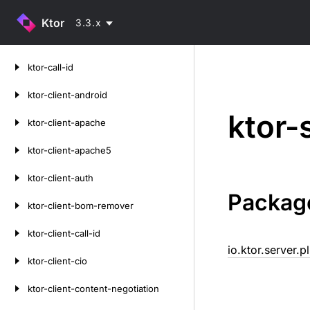
Ktor
3.3.x
Skip
ktor-call-id
to
content
ktor-client-android
ktor-
ktor-client-apache
ktor-client-apache5
ktor-client-auth
Packag
ktor-client-bom-remover
ktor-client-call-id
io.ktor.server.p
ktor-client-cio
ktor-client-content-negotiation