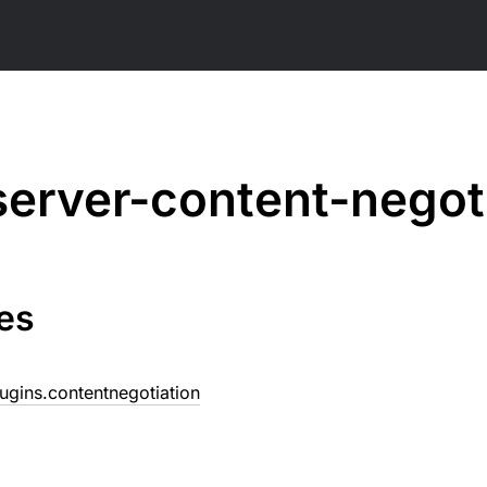
server-content-negot
es
lugins.contentnegotiation