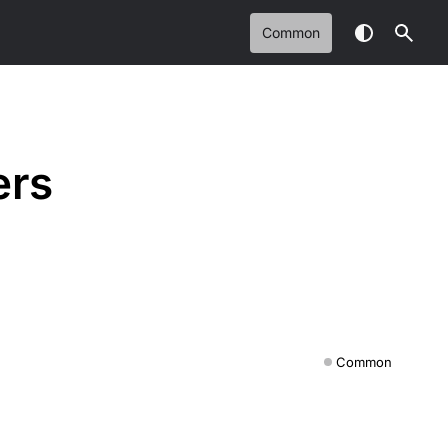
Common
ers
Common