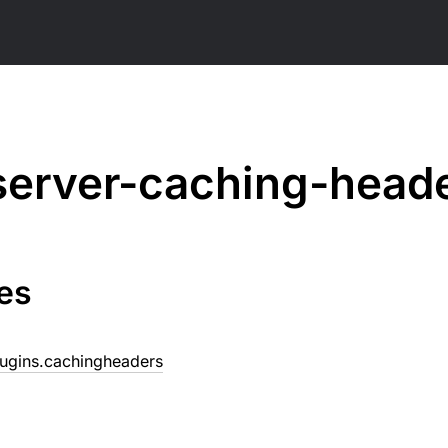
server-caching-head
es
plugins.cachingheaders