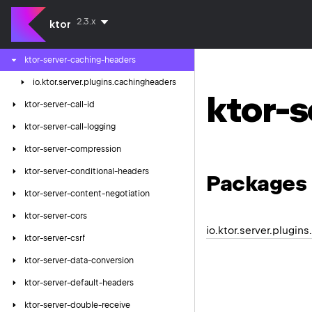
ktor-server-auto-head-response
2.3.x
ktor
ktor-server-body-limit
ktor-server-caching-headers
io.
ktor.
server.
plugins.
cachingheaders
ktor-
ktor-server-call-id
ktor-server-call-logging
ktor-server-compression
ktor-server-conditional-headers
Packages
ktor-server-content-negotiation
ktor-server-cors
io.ktor.server.plugin
ktor-server-csrf
ktor-server-data-conversion
ktor-server-default-headers
ktor-server-double-receive