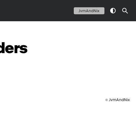
JvmAndNix
ders
JvmAndNix