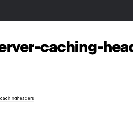
server-caching-hea
s.cachingheaders