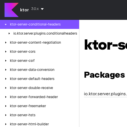
ktor-server-call-logging
3.0.x
ktor
ktor-server-compression
ktor-server-conditional-headers
io.
ktor.
server.
plugins.
conditionalheaders
ktor-s
ktor-server-content-negotiation
ktor-server-cors
ktor-server-csrf
ktor-server-data-conversion
Packages
ktor-server-default-headers
ktor-server-double-receive
io.ktor.server.plugin
ktor-server-forwarded-header
ktor-server-freemarker
ktor-server-hsts
ktor-server-html-builder