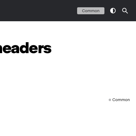
Common
headers
Common