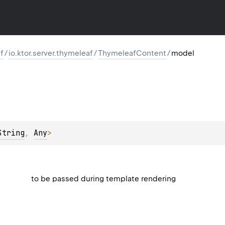
f
/
io.ktor.server.thymeleaf
/
ThymeleafContent
/
model
String
, 
Any
>
to be passed during template rendering