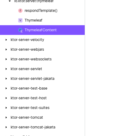
io.
ktor.
server.
thymeleaf
respond
Template()
Thymeleaf
Thymeleaf
Content
ktor-server-velocity
ktor-server-webjars
ktor-server-websockets
ktor-server-servlet
ktor-server-servlet-jakarta
ktor-server-test-base
ktor-server-test-host
ktor-server-test-suites
ktor-server-tomcat
ktor-server-tomcat-jakarta