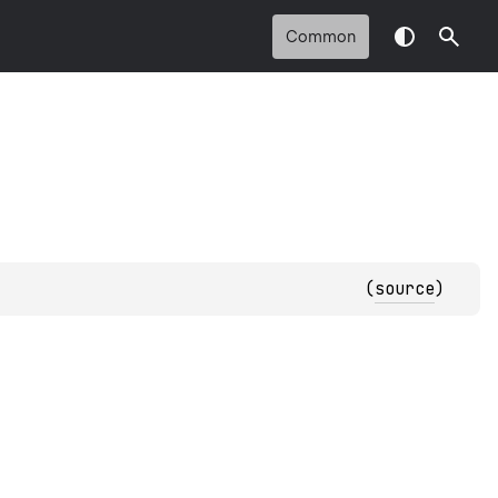
Common
(
source
)