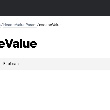
p
/
HeaderValueParam
/
escapeValue
e
Value
: 
Boolean