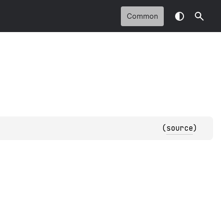
Common
(
source
)