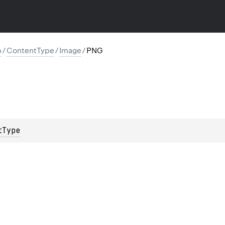
p
/
ContentType
/
Image
/
PNG
tType