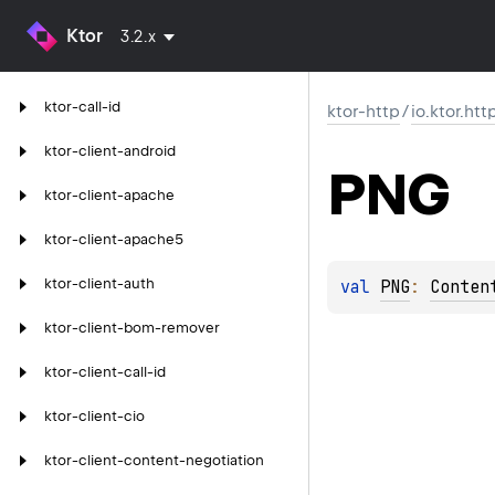
Ktor
3.2.x
ktor-call-id
ktor-http
/
io.ktor.htt
ktor-client-android
PNG
ktor-client-apache
ktor-client-apache5
ktor-client-auth
val 
PNG
: 
Conten
ktor-client-bom-remover
ktor-client-call-id
ktor-client-cio
ktor-client-content-negotiation