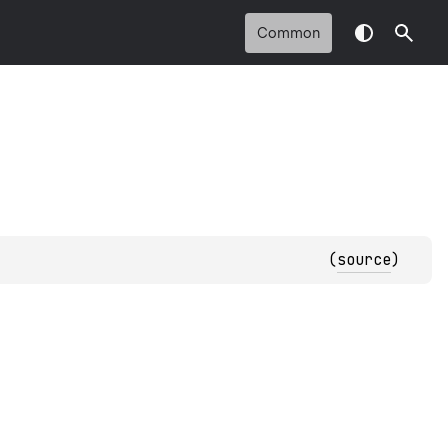
Common
(
source
)