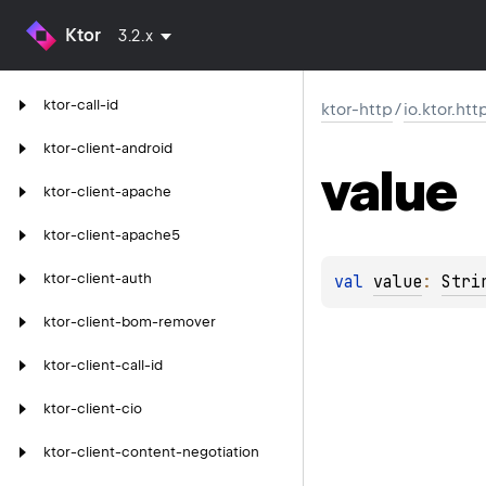
Ktor
3.2.x
ktor-call-id
ktor-http
/
io.ktor.htt
ktor-client-android
value
ktor-client-apache
ktor-client-apache5
ktor-client-auth
val 
value
: 
Stri
ktor-client-bom-remover
ktor-client-call-id
ktor-client-cio
ktor-client-content-negotiation