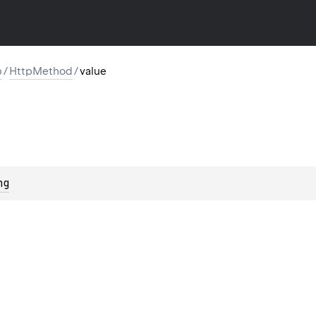
p
/
HttpMethod
/
value
ng